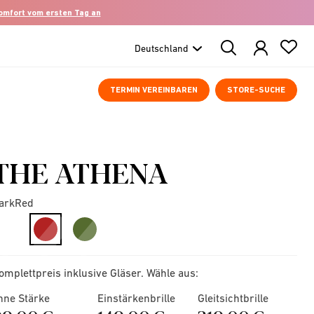
komfort vom ersten Tag an
Search
Products
TERMIN VEREINBAREN
STORE-SUCHE
THE ATHENA
arkRed
selected
omplettpreis inklusive Gläser. Wähle aus:
hne Stärke
Einstärkenbrille
Gleitsichtbrille