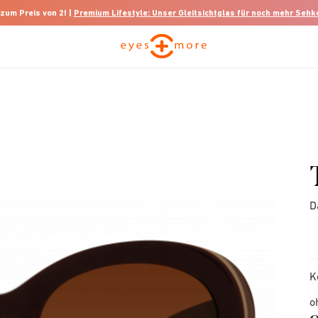
 zum Preis von 2! |
Premium Lifestyle: Unser Gleitsichtglas für noch mehr Seh
D
K
o