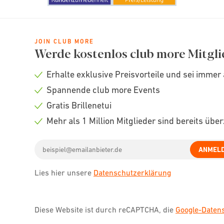
JOIN CLUB MORE
Werde kostenlos club more Mitgli
Erhalte exklusive Preisvorteile und sei immer 
Check
Spannende club more Events
icon
Check
Gratis Brillenetui
icon
Check
Mehr als 1 Million Mitglieder sind bereits übe
icon
Check
Email
icon
ANMEL
address
Lies hier unsere
Datenschutzerklärung
Diese Website ist durch reCAPTCHA, die
Google-Date