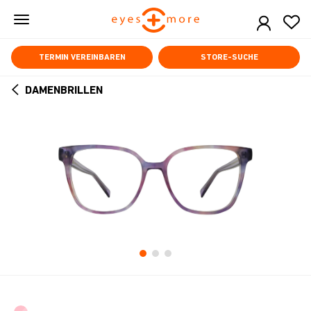
Skip
to
main
content
TERMIN VEREINBAREN
STORE-SUCHE
DAMENBRILLEN
ARROW
BACK