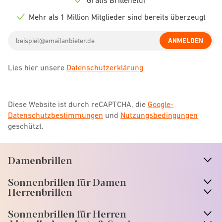
Check
icon
Mehr als 1 Million Mitglieder sind bereits überzeugt
Check
icon
Email
ANMELDEN
address
Lies hier unsere
Datenschutzerklärung
Diese Website ist durch reCAPTCHA, die
Google-
Datenschutzbestimmungen
und
Nutzungsbedingungen
geschützt.
Damenbrillen
n
A
r
r
o
w
i
c
o
Sonnenbrillen für Damen
n
A
r
r
o
w
i
c
o
Herrenbrillen
Sonnenbrillen für Herren