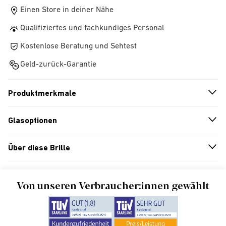
Einen Store in deiner Nähe
Qualifiziertes und fachkundiges Personal
Kostenlose Beratung und Sehtest
Geld-zurück-Garantie
Produktmerkmale
n
A
r
r
o
w
i
c
o
Glasoptionen
n
A
r
r
o
w
i
c
o
Über diese Brille
n
A
r
r
o
w
i
c
o
Von unseren Verbraucher:innen gewählt