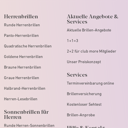
Herrenbrillen
Aktuelle Angebote &
Services
Runde Herrenbrillen
Aktuelle Brillen-Angebote
Panto-Herrenbrillen
1+1=3
Quadratische Herrenbrillen
2+2 für club more Mitglieder
Goldene Herrenbrillen
Unser Preiskonzept
Braune Herrenbrillen
Services
Graue Herrenbrillen
Terminvereinbarung online
Halbrand-Herrenbrillen
Brillenversicherung
Herren-Lesebrillen
Kostenloser Sehtest
Sonnenbrillen für
Brillen-Anprobe
Herren
Runde Herren-Sonnenbrillen
Hilfe & Kontakt