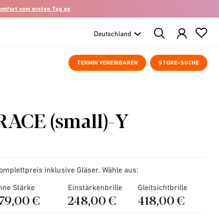
komfort vom ersten Tag an
Search
Products
TERMIN VEREINBAREN
STORE-SUCHE
RACE (small)-Y
omplettpreis inklusive Gläser. Wähle aus:
hne Stärke
Einstärkenbrille
Gleitsichtbrille
179,00 €
248,00 €
418,00 €