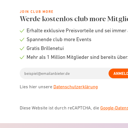
JOIN CLUB MORE
Werde kostenlos club more Mitgli
Erhalte exklusive Preisvorteile und sei immer 
Check
Spannende club more Events
icon
Check
Gratis Brillenetui
icon
Check
Mehr als 1 Million Mitglieder sind bereits übe
icon
Check
Email
icon
ANMEL
address
Lies hier unsere
Datenschutzerklärung
Diese Website ist durch reCAPTCHA, die
Google-Date