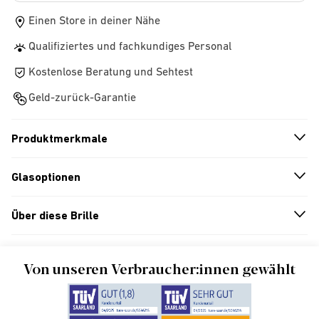
Einen Store in deiner Nähe
Qualifiziertes und fachkundiges Personal
Kostenlose Beratung und Sehtest
Geld-zurück-Garantie
Produktmerkmale
n
A
r
r
o
w
i
c
o
Glasoptionen
n
A
r
r
o
w
i
c
o
Über diese Brille
n
A
r
r
o
w
i
c
o
Von unseren Verbraucher:innen gewählt