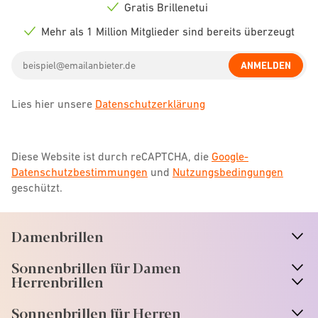
icon
Gratis Brillenetui
Check
icon
Mehr als 1 Million Mitglieder sind bereits überzeugt
Check
icon
Email
ANMELDEN
address
Lies hier unsere
Datenschutzerklärung
Diese Website ist durch reCAPTCHA, die
Google-
Datenschutzbestimmungen
und
Nutzungsbedingungen
geschützt.
Damenbrillen
n
A
r
r
o
w
i
c
o
Sonnenbrillen für Damen
n
A
r
r
o
w
i
c
o
Herrenbrillen
Sonnenbrillen für Herren