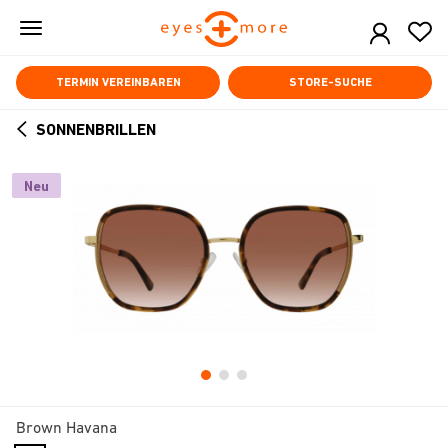
Skip
to
main
content
TERMIN VEREINBAREN
STORE-SUCHE
SONNENBRILLEN
ARROW
BACK
Neu
Brown Havana