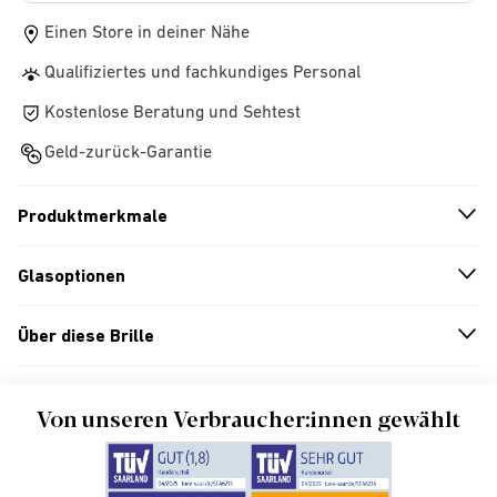
Einen Store in deiner Nähe
Qualifiziertes und fachkundiges Personal
Kostenlose Beratung und Sehtest
Geld-zurück-Garantie
Produktmerkmale
n
A
r
r
o
w
i
c
o
Glasoptionen
n
A
r
r
o
w
i
c
o
Über diese Brille
n
A
r
r
o
w
i
c
o
Von unseren Verbraucher:innen gewählt