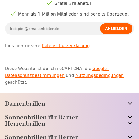
icon
Gratis Brillenetui
Check
icon
Mehr als 1 Million Mitglieder sind bereits überzeugt
Check
icon
Email
ANMELDEN
address
Lies hier unsere
Datenschutzerklärung
Diese Website ist durch reCAPTCHA, die
Google-
Datenschutzbestimmungen
und
Nutzungsbedingungen
geschützt.
Damenbrillen
n
A
r
r
o
w
i
c
o
Sonnenbrillen für Damen
n
A
r
r
o
w
i
c
o
Herrenbrillen
Sonnenbrillen für Herren