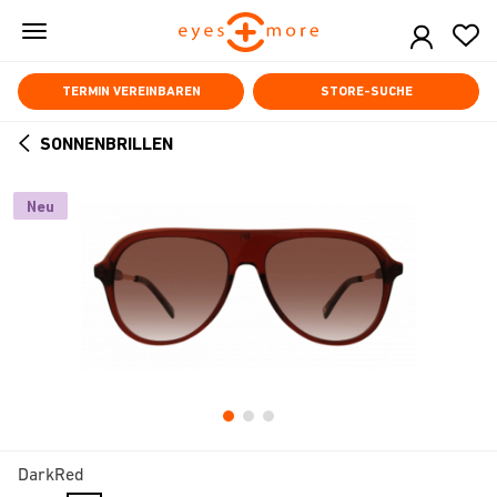
Skip
to
main
content
TERMIN VEREINBAREN
STORE-SUCHE
SONNENBRILLEN
ARROW
BACK
Neu
DarkRed