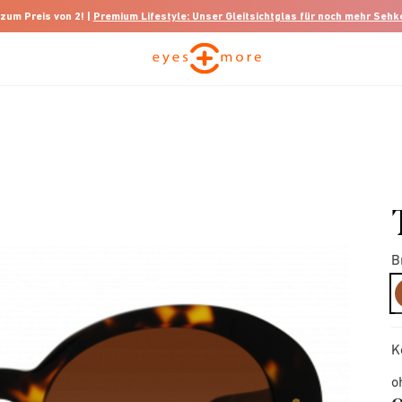
 zum Preis von 2! |
Premium Lifestyle: Unser Gleitsichtglas für noch mehr Seh
B
K
o