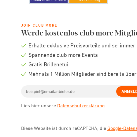
JOIN CLUB MORE
Werde kostenlos club more Mitgli
Erhalte exklusive Preisvorteile und sei immer 
Check
Spannende club more Events
icon
Check
Gratis Brillenetui
icon
Check
Mehr als 1 Million Mitglieder sind bereits übe
icon
Check
Email
icon
ANMEL
address
Lies hier unsere
Datenschutzerklärung
Diese Website ist durch reCAPTCHA, die
Google-Date