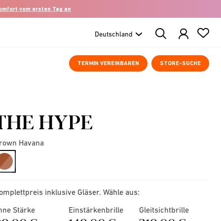
komfort vom ersten Tag an
Search
Products
TERMIN VEREINBAREN
STORE-SUCHE
THE HYPE
rown Havana
selected
omplettpreis inklusive Gläser. Wähle aus:
hne Stärke
Einstärkenbrille
Gleitsichtbrille