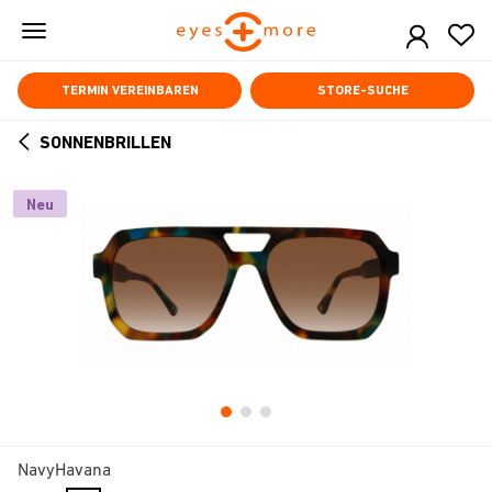
Skip
to
main
content
TERMIN VEREINBAREN
STORE-SUCHE
SONNENBRILLEN
ARROW
BACK
Neu
NavyHavana