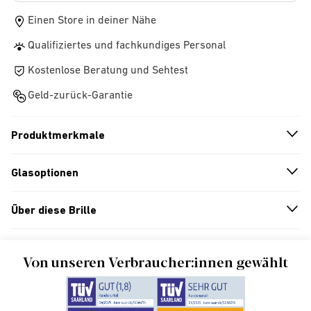
Einen Store in deiner Nähe
Qualifiziertes und fachkundiges Personal
Kostenlose Beratung und Sehtest
Geld-zurück-Garantie
Produktmerkmale
n
A
r
r
o
w
i
c
o
Glasoptionen
n
A
r
r
o
w
i
c
o
Über diese Brille
n
A
r
r
o
w
i
c
o
Von unseren Verbraucher:innen gewählt