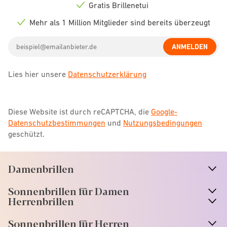
icon
Gratis Brillenetui
Check
icon
Mehr als 1 Million Mitglieder sind bereits überzeugt
Check
icon
Email
ANMELDEN
address
Lies hier unsere
Datenschutzerklärung
Diese Website ist durch reCAPTCHA, die
Google-
Datenschutzbestimmungen
und
Nutzungsbedingungen
geschützt.
Damenbrillen
n
A
r
r
o
w
i
c
o
Sonnenbrillen für Damen
n
A
r
r
o
w
i
c
o
Herrenbrillen
Sonnenbrillen für Herren