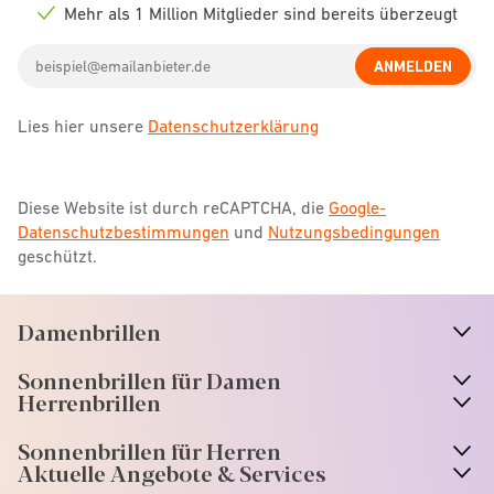
icon
Mehr als 1 Million Mitglieder sind bereits überzeugt
Check
icon
Email
ANMELDEN
address
Lies hier unsere
Datenschutzerklärung
Diese Website ist durch reCAPTCHA, die
Google-
Datenschutzbestimmungen
und
Nutzungsbedingungen
geschützt.
Damenbrillen
n
A
r
r
o
w
i
c
o
Sonnenbrillen für Damen
n
A
r
r
o
w
i
c
o
Herrenbrillen
Sonnenbrillen für Herren
Aktuelle Angebote & Services