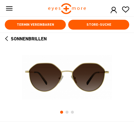
Skip
to
main
content
TERMIN VEREINBAREN
STORE-SUCHE
SONNENBRILLEN
ARROW
BACK