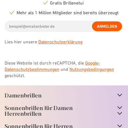
icon
Gratis Brillenetui
Check
icon
Mehr als 1 Million Mitglieder sind bereits überzeugt
Check
icon
Email
ANMELDEN
address
Lies hier unsere
Datenschutzerklärung
Diese Website ist durch reCAPTCHA, die
Google-
Datenschutzbestimmungen
und
Nutzungsbedingungen
geschützt.
Damenbrillen
n
A
r
r
o
w
i
c
o
Sonnenbrillen für Damen
n
A
r
r
o
w
i
c
o
Herrenbrillen
Sonnenbrillen für Herren