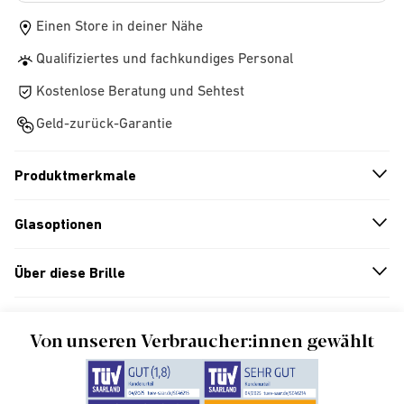
Einen Store in deiner Nähe
Qualifiziertes und fachkundiges Personal
Kostenlose Beratung und Sehtest
Geld-zurück-Garantie
Produktmerkmale
n
A
r
r
o
w
i
c
o
Glasoptionen
n
A
r
r
o
w
i
c
o
Über diese Brille
n
A
r
r
o
w
i
c
o
Von unseren Verbraucher:innen gewählt