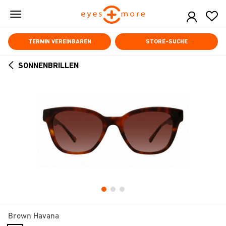
Skip
to
main
content
TERMIN VEREINBAREN
STORE-SUCHE
SONNENBRILLEN
ARROW
BACK
Brown Havana