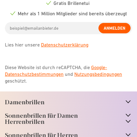
icon
Gratis Brillenetui
Check
icon
Mehr als 1 Million Mitglieder sind bereits überzeugt
Check
icon
Email
ANMELDEN
address
Lies hier unsere
Datenschutzerklärung
Diese Website ist durch reCAPTCHA, die
Google-
Datenschutzbestimmungen
und
Nutzungsbedingungen
geschützt.
Damenbrillen
n
A
r
r
o
w
i
c
o
Sonnenbrillen für Damen
n
A
r
r
o
w
i
c
o
Herrenbrillen
Sonnenbrillen für Herren