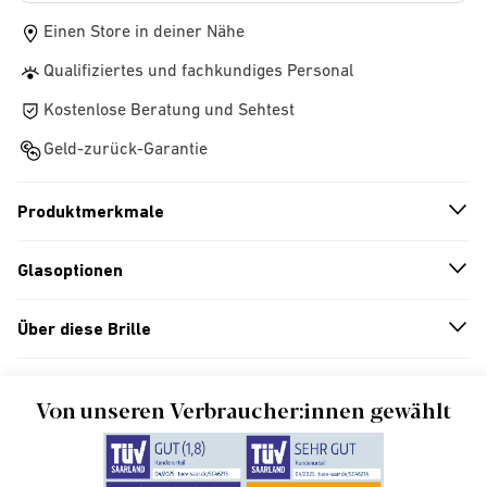
Einen Store in deiner Nähe
Qualifiziertes und fachkundiges Personal
Kostenlose Beratung und Sehtest
Geld-zurück-Garantie
Produktmerkmale
n
A
r
r
o
w
i
c
o
Glasoptionen
n
A
r
r
o
w
i
c
o
Über diese Brille
n
A
r
r
o
w
i
c
o
Von unseren Verbraucher:innen gewählt