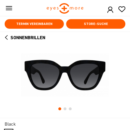
Skip
to
main
content
TERMIN VEREINBAREN
STORE-SUCHE
SONNENBRILLEN
ARROW
BACK
Black