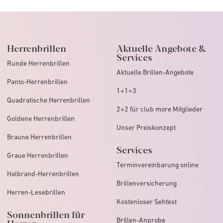
Herrenbrillen
Aktuelle Angebote &
Services
Runde Herrenbrillen
Aktuelle Brillen-Angebote
Panto-Herrenbrillen
1+1=3
Quadratische Herrenbrillen
2+2 für club more Mitglieder
Goldene Herrenbrillen
Unser Preiskonzept
Braune Herrenbrillen
Services
Graue Herrenbrillen
Terminvereinbarung online
Halbrand-Herrenbrillen
Brillenversicherung
Herren-Lesebrillen
Kostenloser Sehtest
Sonnenbrillen für
Brillen-Anprobe
Herren