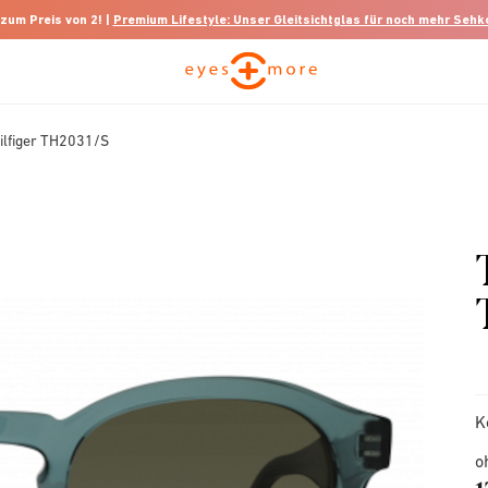
 zum Preis von 2! |
Premium Lifestyle: Unser Gleitsichtglas für noch mehr Seh
lfiger TH2031/S
K
o