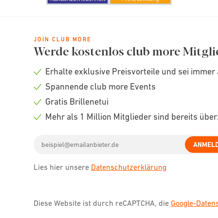
JOIN CLUB MORE
Werde kostenlos club more Mitgli
Erhalte exklusive Preisvorteile und sei immer 
Check
Spannende club more Events
icon
Check
Gratis Brillenetui
icon
Check
Mehr als 1 Million Mitglieder sind bereits übe
icon
Check
Email
icon
ANMEL
address
Lies hier unsere
Datenschutzerklärung
Diese Website ist durch reCAPTCHA, die
Google-Date