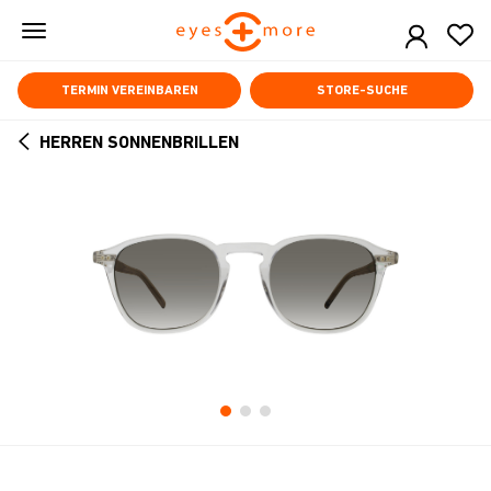
Skip
to
main
content
TERMIN VEREINBAREN
STORE-SUCHE
HERREN SONNENBRILLEN
ARROW
BACK