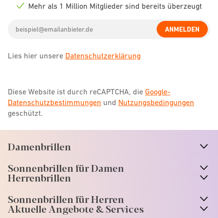
icon
Mehr als 1 Million Mitglieder sind bereits überzeugt
Check
icon
Email
ANMELDEN
address
Lies hier unsere
Datenschutzerklärung
Diese Website ist durch reCAPTCHA, die
Google-
Datenschutzbestimmungen
und
Nutzungsbedingungen
geschützt.
Damenbrillen
n
A
r
r
o
w
i
c
o
Sonnenbrillen für Damen
n
A
r
r
o
w
i
c
o
Herrenbrillen
Sonnenbrillen für Herren
Aktuelle Angebote & Services