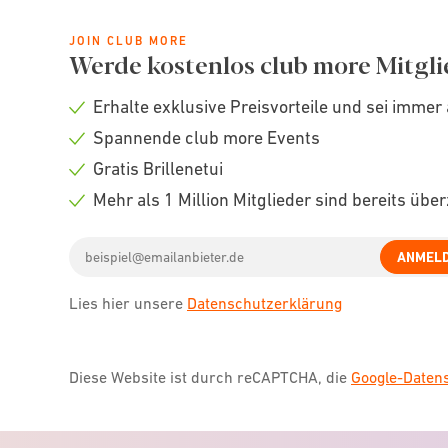
JOIN CLUB MORE
Werde kostenlos club more Mitgli
Erhalte exklusive Preisvorteile und sei immer 
Check
Spannende club more Events
icon
Check
Gratis Brillenetui
icon
Check
Mehr als 1 Million Mitglieder sind bereits übe
icon
Check
Email
icon
ANMEL
address
Lies hier unsere
Datenschutzerklärung
Diese Website ist durch reCAPTCHA, die
Google-Date