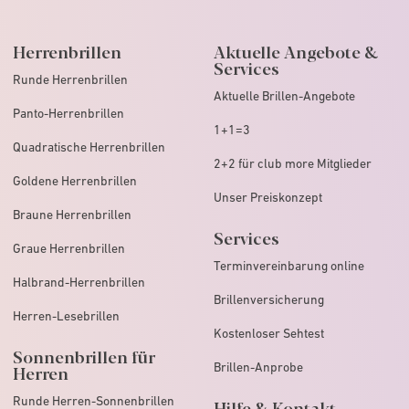
Herrenbrillen
Aktuelle Angebote &
Services
Runde Herrenbrillen
Aktuelle Brillen-Angebote
Panto-Herrenbrillen
1+1=3
Quadratische Herrenbrillen
2+2 für club more Mitglieder
Goldene Herrenbrillen
Unser Preiskonzept
Braune Herrenbrillen
Services
Graue Herrenbrillen
Terminvereinbarung online
Halbrand-Herrenbrillen
Brillenversicherung
Herren-Lesebrillen
Kostenloser Sehtest
Sonnenbrillen für
Brillen-Anprobe
Herren
Runde Herren-Sonnenbrillen
Hilfe & Kontakt