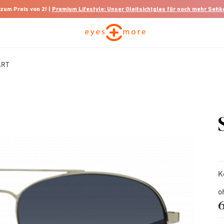
 zum Preis von 2! |
Premium Lifestyle: Unser Gleitsichtglas für noch mehr Seh
ART
K
o