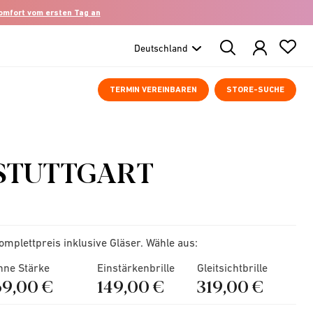
komfort vom ersten Tag an
Search
Products
TERMIN VEREINBAREN
STORE-SUCHE
STUTTGART
omplettpreis inklusive Gläser. Wähle aus:
hne Stärke
Einstärkenbrille
Gleitsichtbrille
69,00 €
149,00 €
319,00 €