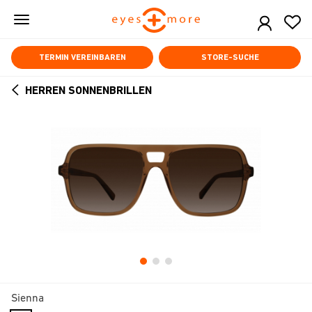
Skip
to
main
content
TERMIN VEREINBAREN
STORE-SUCHE
HERREN SONNENBRILLEN
ARROW
BACK
Sienna