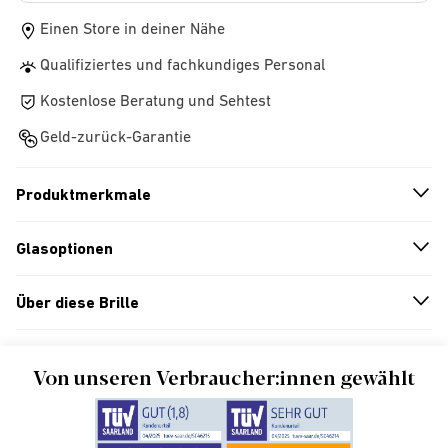
Einen Store in deiner Nähe
Qualifiziertes und fachkundiges Personal
Kostenlose Beratung und Sehtest
Geld-zurück-Garantie
Produktmerkmale
n
A
r
r
o
w
i
c
o
Glasoptionen
n
A
r
r
o
w
i
c
o
Über diese Brille
n
A
r
r
o
w
i
c
o
Von unseren Verbraucher:innen gewählt