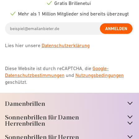
icon
Gratis Brillenetui
Check
icon
Mehr als 1 Million Mitglieder sind bereits überzeugt
Check
icon
Email
ANMELDEN
address
Lies hier unsere
Datenschutzerklärung
Diese Website ist durch reCAPTCHA, die
Google-
Datenschutzbestimmungen
und
Nutzungsbedingungen
geschützt.
Damenbrillen
n
A
r
r
o
w
i
c
o
Sonnenbrillen für Damen
n
A
r
r
o
w
i
c
o
Herrenbrillen
Sonnenbrillen für Herren