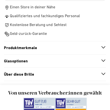
Einen Store in deiner Nähe
Qualifiziertes und fachkundiges Personal
Kostenlose Beratung und Sehtest
Geld-zurück-Garantie
Produktmerkmale
n
A
r
r
o
w
i
c
o
Glasoptionen
n
A
r
r
o
w
i
c
o
Über diese Brille
n
A
r
r
o
w
i
c
o
Von unseren Verbraucher:innen gewählt