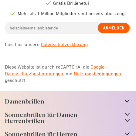
icon
Gratis Brillenetui
Check
icon
Mehr als 1 Million Mitglieder sind bereits überzeugt
Check
icon
Email
ANMELDEN
address
Lies hier unsere
Datenschutzerklärung
Diese Website ist durch reCAPTCHA, die
Google-
Datenschutzbestimmungen
und
Nutzungsbedingungen
geschützt.
Damenbrillen
n
A
r
r
o
w
i
c
o
Sonnenbrillen für Damen
n
A
r
r
o
w
i
c
o
Herrenbrillen
Sonnenbrillen für Herren