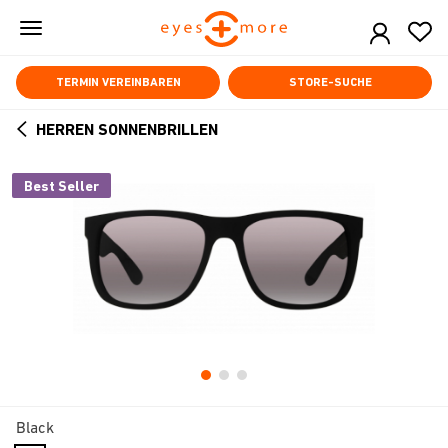
Skip
to
main
content
TERMIN VEREINBAREN
STORE-SUCHE
HERREN SONNENBRILLEN
ARROW
BACK
Best Seller
Black