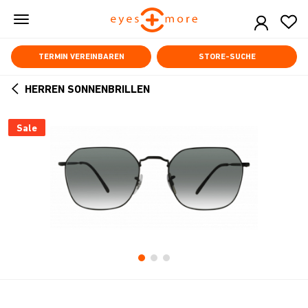
Skip
to
main
content
TERMIN VEREINBAREN
STORE-SUCHE
HERREN SONNENBRILLEN
ARROW
BACK
Sale