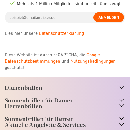
icon
Mehr als 1 Million Mitglieder sind bereits überzeugt
Check
icon
Email
ANMELDEN
address
Lies hier unsere
Datenschutzerklärung
Diese Website ist durch reCAPTCHA, die
Google-
Datenschutzbestimmungen
und
Nutzungsbedingungen
geschützt.
Damenbrillen
n
A
r
r
o
w
i
c
o
Sonnenbrillen für Damen
n
A
r
r
o
w
i
c
o
Herrenbrillen
Sonnenbrillen für Herren
Aktuelle Angebote & Services