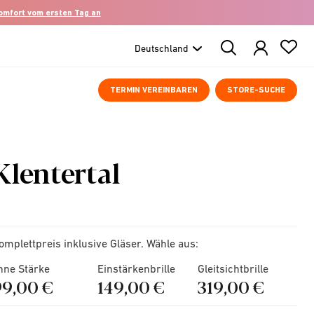
komfort vom ersten Tag an
Search
Products
TERMIN VEREINBAREN
STORE-SUCHE
Klentertal
omplettpreis inklusive Gläser. Wähle aus:
hne Stärke
Einstärkenbrille
Gleitsichtbrille
99,00 €
149,00 €
319,00 €