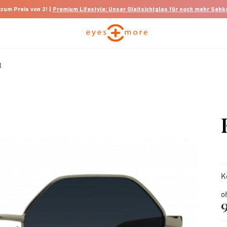
 zum Preis von 2! |
Premium Lifestyle: Unser Gleitsichtglas für noch mehr Seh
l
K
o