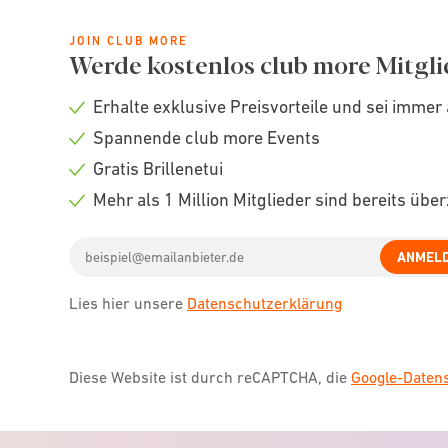
JOIN CLUB MORE
Werde kostenlos club more Mitgli
Erhalte exklusive Preisvorteile und sei immer 
Check
Spannende club more Events
icon
Check
Gratis Brillenetui
icon
Check
Mehr als 1 Million Mitglieder sind bereits übe
icon
Check
Email
icon
ANMEL
address
Lies hier unsere
Datenschutzerklärung
Diese Website ist durch reCAPTCHA, die
Google-Date