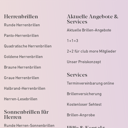
Herrenbrillen
Aktuelle Angebote &
Services
Runde Herrenbrillen
Aktuelle Brillen-Angebote
Panto-Herrenbrillen
1+1=3
Quadratische Herrenbrillen
2+2 für club more Mitglieder
Goldene Herrenbrillen
Unser Preiskonzept
Braune Herrenbrillen
Services
Graue Herrenbrillen
Terminvereinbarung online
Halbrand-Herrenbrillen
Brillenversicherung
Herren-Lesebrillen
Kostenloser Sehtest
Sonnenbrillen für
Brillen-Anprobe
Herren
Runde Herren-Sonnenbrillen
Hilfe & Kontakt