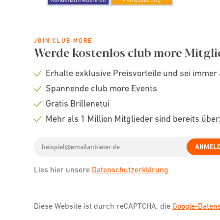
JOIN CLUB MORE
Werde kostenlos club more Mitgli
Erhalte exklusive Preisvorteile und sei immer 
Check
Spannende club more Events
icon
Check
Gratis Brillenetui
icon
Check
Mehr als 1 Million Mitglieder sind bereits übe
icon
Check
Email
icon
ANMEL
address
Lies hier unsere
Datenschutzerklärung
Diese Website ist durch reCAPTCHA, die
Google-Date