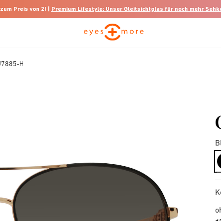
 zum Preis von 2! |
Premium Lifestyle: Unser Gleitsichtglas für noch mehr Seh
U7885-H
B
K
o