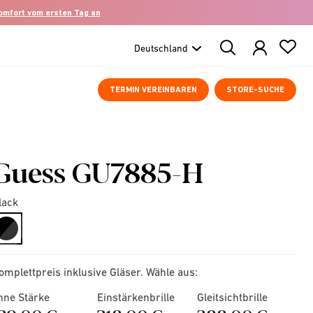
komfort vom ersten Tag an
Search
Products
TERMIN VEREINBAREN
STORE-SUCHE
Guess GU7885-H
lack
selected
omplettpreis inklusive Gläser. Wähle aus:
hne Stärke
Einstärkenbrille
Gleitsichtbrille