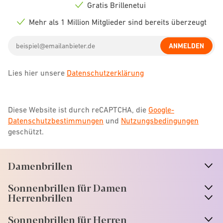
icon
Gratis Brillenetui
Check
icon
Mehr als 1 Million Mitglieder sind bereits überzeugt
Check
icon
Email
ANMELDEN
address
Lies hier unsere
Datenschutzerklärung
Diese Website ist durch reCAPTCHA, die
Google-
Datenschutzbestimmungen
und
Nutzungsbedingungen
geschützt.
Damenbrillen
n
A
r
r
o
w
i
c
o
Sonnenbrillen für Damen
n
A
r
r
o
w
i
c
o
Herrenbrillen
Sonnenbrillen für Herren