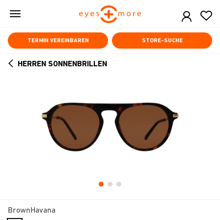
Skip
to
main
content
TERMIN VEREINBAREN
STORE-SUCHE
HERREN SONNENBRILLEN
ARROW
BACK
BrownHavana