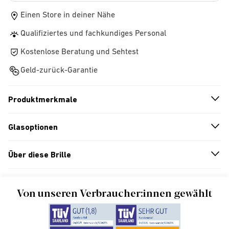
Einen Store in deiner Nähe
Qualifiziertes und fachkundiges Personal
Kostenlose Beratung und Sehtest
Geld-zurück-Garantie
Produktmerkmale
n
A
r
r
o
w
i
c
o
Glasoptionen
n
A
r
r
o
w
i
c
o
Über diese Brille
n
A
r
r
o
w
i
c
o
Von unseren Verbraucher:innen gewählt