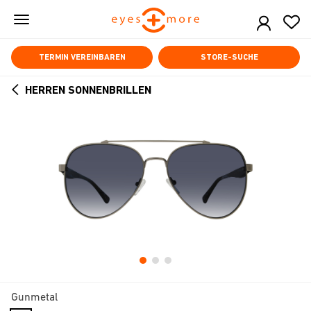
Skip
to
main
content
TERMIN VEREINBAREN
STORE-SUCHE
HERREN SONNENBRILLEN
ARROW
BACK
Gunmetal