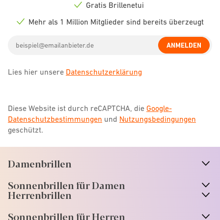
icon
Gratis Brillenetui
Check
icon
Mehr als 1 Million Mitglieder sind bereits überzeugt
Check
icon
Email
ANMELDEN
address
Lies hier unsere
Datenschutzerklärung
Diese Website ist durch reCAPTCHA, die
Google-
Datenschutzbestimmungen
und
Nutzungsbedingungen
geschützt.
Damenbrillen
n
A
r
r
o
w
i
c
o
Sonnenbrillen für Damen
n
A
r
r
o
w
i
c
o
Herrenbrillen
Sonnenbrillen für Herren