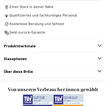
Einen Store in deiner Nähe
Qualifiziertes und fachkundiges Personal
Kostenlose Beratung und Sehtest
Geld-zurück-Garantie
Produktmerkmale
n
A
r
r
o
w
i
c
o
Glasoptionen
n
A
r
r
o
w
i
c
o
Über diese Brille
n
A
r
r
o
w
i
c
o
Von unseren Verbraucher:innen gewählt