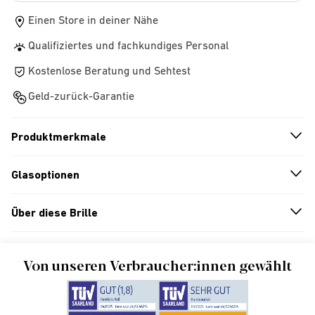
Einen Store in deiner Nähe
Qualifiziertes und fachkundiges Personal
Kostenlose Beratung und Sehtest
Geld-zurück-Garantie
Produktmerkmale
n
A
r
r
o
w
i
c
o
Glasoptionen
n
A
r
r
o
w
i
c
o
Über diese Brille
n
A
r
r
o
w
i
c
o
Von unseren Verbraucher:innen gewählt