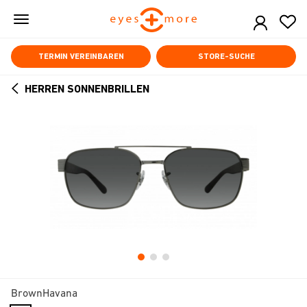
Skip
to
main
content
TERMIN VEREINBAREN
STORE-SUCHE
HERREN SONNENBRILLEN
ARROW
BACK
BrownHavana