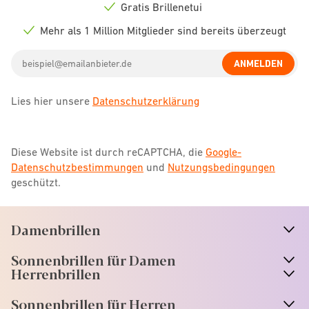
icon
Gratis Brillenetui
Check
icon
Mehr als 1 Million Mitglieder sind bereits überzeugt
Check
icon
Email
ANMELDEN
address
Lies hier unsere
Datenschutzerklärung
Diese Website ist durch reCAPTCHA, die
Google-
Datenschutzbestimmungen
und
Nutzungsbedingungen
geschützt.
Damenbrillen
n
A
r
r
o
w
i
c
o
Sonnenbrillen für Damen
n
A
r
r
o
w
i
c
o
Herrenbrillen
Sonnenbrillen für Herren