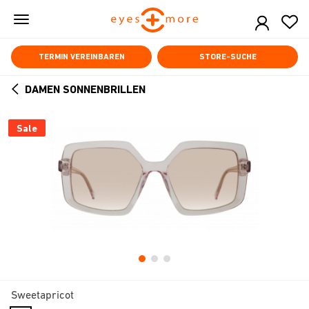
Skip
to
main
content
TERMIN VEREINBAREN
STORE-SUCHE
DAMEN SONNENBRILLEN
ARROW
BACK
Sale
Sweetapricot