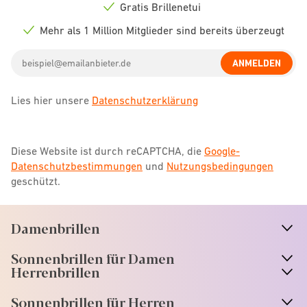
icon
Gratis Brillenetui
Check
icon
Mehr als 1 Million Mitglieder sind bereits überzeugt
Check
icon
Email
ANMELDEN
address
Lies hier unsere
Datenschutzerklärung
Diese Website ist durch reCAPTCHA, die
Google-
Datenschutzbestimmungen
und
Nutzungsbedingungen
geschützt.
Damenbrillen
n
A
r
r
o
w
i
c
o
Sonnenbrillen für Damen
n
A
r
r
o
w
i
c
o
Herrenbrillen
Sonnenbrillen für Herren