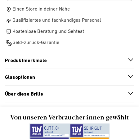
Einen Store in deiner Nähe
Qualifiziertes und fachkundiges Personal
Kostenlose Beratung und Sehtest
Geld-zurück-Garantie
Produktmerkmale
n
A
r
r
o
w
i
c
o
Glasoptionen
n
A
r
r
o
w
i
c
o
Über diese Brille
n
A
r
r
o
w
i
c
o
Von unseren Verbraucher:innen gewählt