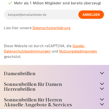
icon
Mehr als 1 Million Mitglieder sind bereits überzeugt
Check
icon
Email
ANMELDEN
address
Lies hier unsere
Datenschutzerklärung
Diese Website ist durch reCAPTCHA, die
Google-
Datenschutzbestimmungen
und
Nutzungsbedingungen
geschützt.
Damenbrillen
n
A
r
r
o
w
i
c
o
Sonnenbrillen für Damen
n
A
r
r
o
w
i
c
o
Herrenbrillen
Sonnenbrillen für Herren
Aktuelle Angebote & Services