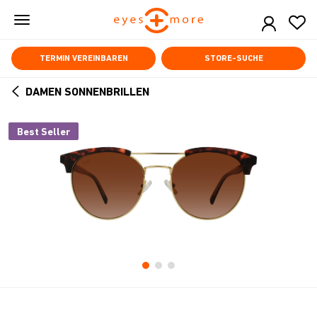
Skip
to
main
content
TERMIN VEREINBAREN
STORE-SUCHE
DAMEN SONNENBRILLEN
ARROW
BACK
Best Seller