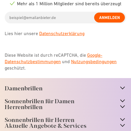
icon
Mehr als 1 Million Mitglieder sind bereits überzeugt
Check
icon
Email
ANMELDEN
address
Lies hier unsere
Datenschutzerklärung
Diese Website ist durch reCAPTCHA, die
Google-
Datenschutzbestimmungen
und
Nutzungsbedingungen
geschützt.
Damenbrillen
n
A
r
r
o
w
i
c
o
Sonnenbrillen für Damen
n
A
r
r
o
w
i
c
o
Herrenbrillen
Sonnenbrillen für Herren
Aktuelle Angebote & Services