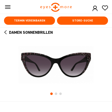
Skip
to
main
content
TERMIN VEREINBAREN
STORE-SUCHE
DAMEN SONNENBRILLEN
ARROW
BACK