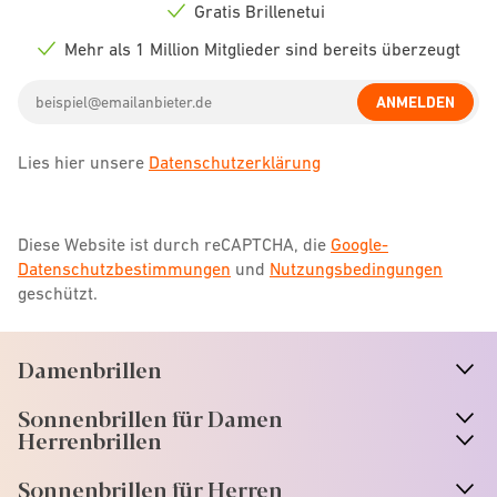
icon
Gratis Brillenetui
Check
icon
Mehr als 1 Million Mitglieder sind bereits überzeugt
Check
icon
Email
ANMELDEN
address
Lies hier unsere
Datenschutzerklärung
Diese Website ist durch reCAPTCHA, die
Google-
Datenschutzbestimmungen
und
Nutzungsbedingungen
geschützt.
Damenbrillen
n
A
r
r
o
w
i
c
o
Sonnenbrillen für Damen
n
A
r
r
o
w
i
c
o
Herrenbrillen
Sonnenbrillen für Herren