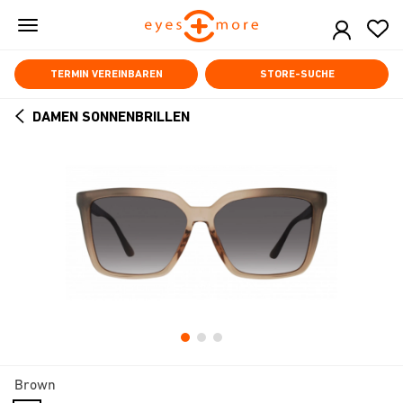
Skip
to
main
content
TERMIN VEREINBAREN
STORE-SUCHE
DAMEN SONNENBRILLEN
ARROW
BACK
Brown