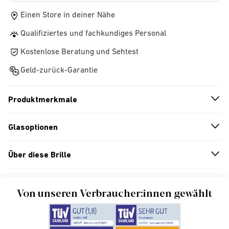
Einen Store in deiner Nähe
Qualifiziertes und fachkundiges Personal
Kostenlose Beratung und Sehtest
Geld-zurück-Garantie
Produktmerkmale
n
A
r
r
o
w
i
c
o
Glasoptionen
n
A
r
r
o
w
i
c
o
Über diese Brille
n
A
r
r
o
w
i
c
o
Von unseren Verbraucher:innen gewählt