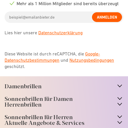
icon
Mehr als 1 Million Mitglieder sind bereits überzeugt
Check
icon
Email
ANMELDEN
address
Lies hier unsere
Datenschutzerklärung
Diese Website ist durch reCAPTCHA, die
Google-
Datenschutzbestimmungen
und
Nutzungsbedingungen
geschützt.
Damenbrillen
n
A
r
r
o
w
i
c
o
Sonnenbrillen für Damen
n
A
r
r
o
w
i
c
o
Herrenbrillen
Sonnenbrillen für Herren
Aktuelle Angebote & Services