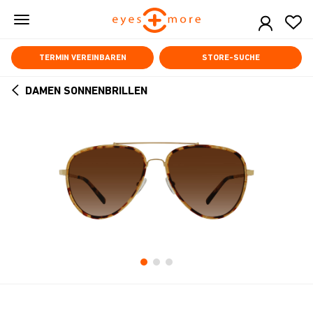
Skip
to
main
content
TERMIN VEREINBAREN
STORE-SUCHE
DAMEN SONNENBRILLEN
ARROW
BACK