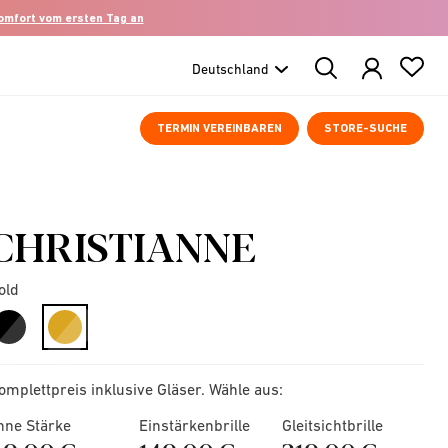
komfort vom ersten Tag an
Search
Products
TERMIN VEREINBAREN
STORE-SUCHE
CHRISTIANNE
old
selected
omplettpreis inklusive Gläser. Wähle aus:
hne Stärke
Einstärkenbrille
Gleitsichtbrille