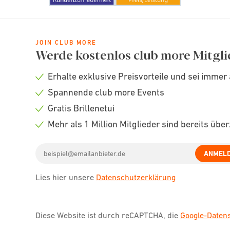
JOIN CLUB MORE
Werde kostenlos club more Mitgli
Erhalte exklusive Preisvorteile und sei immer 
Check
Spannende club more Events
icon
Check
Gratis Brillenetui
icon
Check
Mehr als 1 Million Mitglieder sind bereits übe
icon
Check
Email
icon
ANMEL
address
Lies hier unsere
Datenschutzerklärung
Diese Website ist durch reCAPTCHA, die
Google-Date