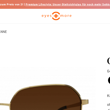
 zum Preis von 2! |
Premium Lifestyle: Unser Gleitsichtglas für noch mehr Seh
ANNE
G
K
o