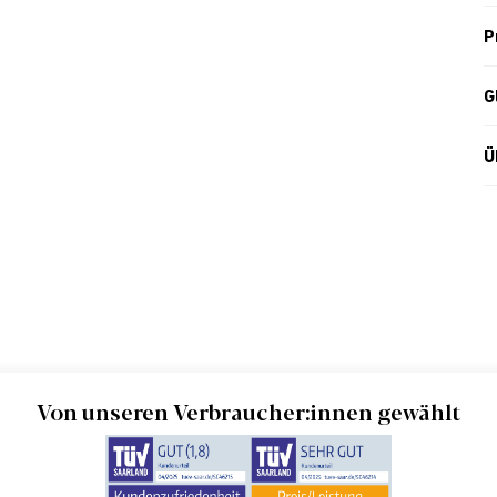
P
G
Ü
Von unseren Verbraucher:innen gewählt