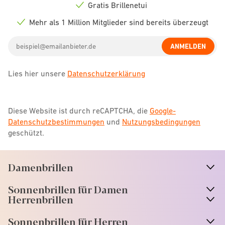
icon
Gratis Brillenetui
Check
icon
Mehr als 1 Million Mitglieder sind bereits überzeugt
Check
icon
Email
ANMELDEN
address
Lies hier unsere
Datenschutzerklärung
Diese Website ist durch reCAPTCHA, die
Google-
Datenschutzbestimmungen
und
Nutzungsbedingungen
geschützt.
Damenbrillen
n
A
r
r
o
w
i
c
o
Sonnenbrillen für Damen
n
A
r
r
o
w
i
c
o
Herrenbrillen
Sonnenbrillen für Herren