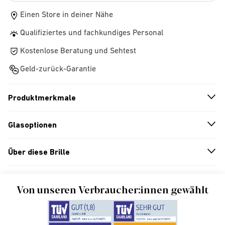
Einen Store in deiner Nähe
Qualifiziertes und fachkundiges Personal
Kostenlose Beratung und Sehtest
Geld-zurück-Garantie
Produktmerkmale
n
A
r
r
o
w
i
c
o
Glasoptionen
n
A
r
r
o
w
i
c
o
Über diese Brille
n
A
r
r
o
w
i
c
o
Von unseren Verbraucher:innen gewählt