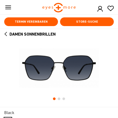
Skip
to
main
content
TERMIN VEREINBAREN
STORE-SUCHE
DAMEN SONNENBRILLEN
ARROW
BACK
Black