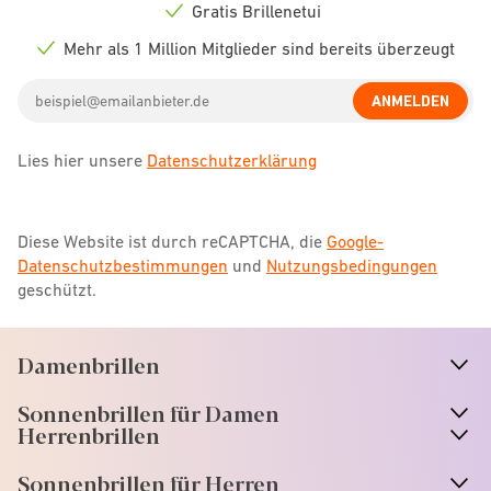
icon
Gratis Brillenetui
Check
icon
Mehr als 1 Million Mitglieder sind bereits überzeugt
Check
icon
Email
ANMELDEN
address
Lies hier unsere
Datenschutzerklärung
Diese Website ist durch reCAPTCHA, die
Google-
Datenschutzbestimmungen
und
Nutzungsbedingungen
geschützt.
Damenbrillen
n
A
r
r
o
w
i
c
o
Sonnenbrillen für Damen
n
A
r
r
o
w
i
c
o
Herrenbrillen
Sonnenbrillen für Herren