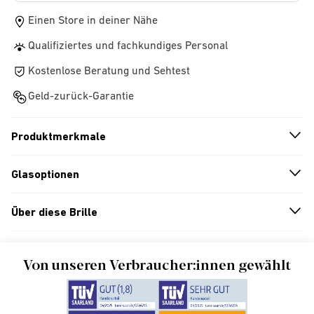
Einen Store in deiner Nähe
Qualifiziertes und fachkundiges Personal
Kostenlose Beratung und Sehtest
Geld-zurück-Garantie
Produktmerkmale
n
A
r
r
o
w
i
c
o
Glasoptionen
n
A
r
r
o
w
i
c
o
Über diese Brille
n
A
r
r
o
w
i
c
o
Von unseren Verbraucher:innen gewählt