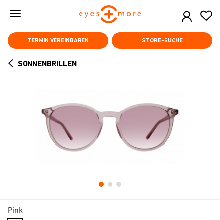
Skip
to
main
content
TERMIN VEREINBAREN
STORE-SUCHE
SONNENBRILLEN
ARROW
BACK
Pink