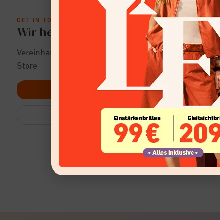
GET IN TOUCH
Wir helfen dir gerne!
Vereinbare einen Termin zur Beratung im
Store
TERMIN VEREINBAREN
STORE-SUCHE