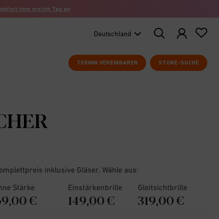
komfort vom ersten Tag an
Search
Products
TERMIN VEREINBAREN
STORE-SUCHE
CHER
omplettpreis inklusive Gläser. Wähle aus:
hne Stärke
Einstärkenbrille
Gleitsichtbrille
69,00 €
149,00 €
319,00 €