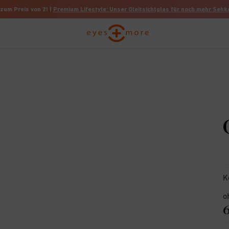
 zum Preis von 2! |
Premium Lifestyle: Unser Gleitsichtglas für noch mehr Seh
K
o