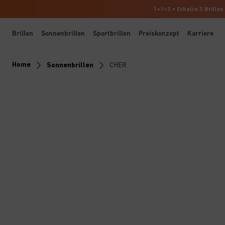
1+1=3 • Erhalte 3 Brillen
Brillen
Sonnenbrillen
Sportbrillen
Preiskonzept
Karriere
Home
Sonnenbrillen
CHER