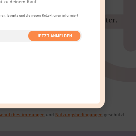
ui zu deinem Kauf.
onen, Events und die neuen Kollektionen informiert
ed und erhalte unseren Newsletter.
als Erster informiert
JETZT ANMELDEN
rzeugt
DEN
nschutzbestimmungen
und
Nutzungsbedingungen
geschützt.