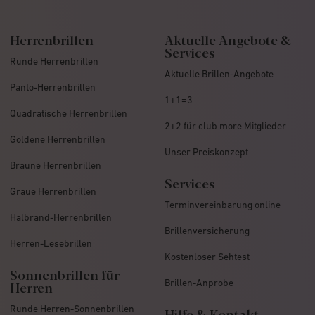
Herrenbrillen
Aktuelle Angebote &
Services
Runde Herrenbrillen
Aktuelle Brillen-Angebote
Panto-Herrenbrillen
1+1=3
Quadratische Herrenbrillen
2+2 für club more Mitglieder
Goldene Herrenbrillen
Unser Preiskonzept
Braune Herrenbrillen
Services
Graue Herrenbrillen
Terminvereinbarung online
Halbrand-Herrenbrillen
Brillenversicherung
Herren-Lesebrillen
Kostenloser Sehtest
Sonnenbrillen für
Brillen-Anprobe
Herren
Runde Herren-Sonnenbrillen
Hilfe & Kontakt