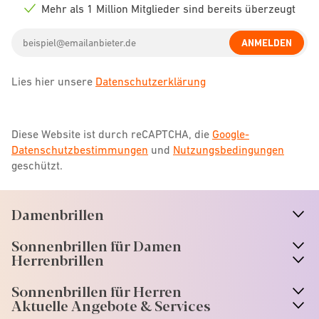
icon
Mehr als 1 Million Mitglieder sind bereits überzeugt
Check
icon
Email
ANMELDEN
address
Lies hier unsere
Datenschutzerklärung
Diese Website ist durch reCAPTCHA, die
Google-
Datenschutzbestimmungen
und
Nutzungsbedingungen
geschützt.
Damenbrillen
n
A
r
r
o
w
i
c
o
Sonnenbrillen für Damen
n
A
r
r
o
w
i
c
o
Herrenbrillen
Sonnenbrillen für Herren
Aktuelle Angebote & Services