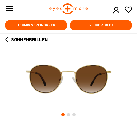
Skip
to
main
content
TERMIN VEREINBAREN
STORE-SUCHE
SONNENBRILLEN
ARROW
BACK