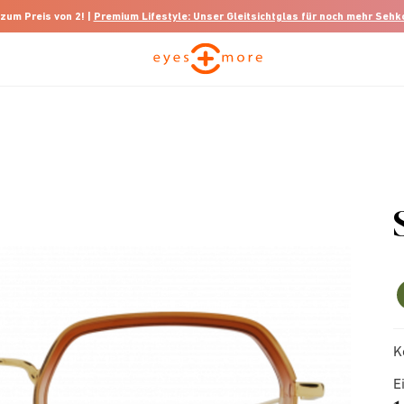
 zum Preis von 2! |
Premium Lifestyle: Unser Gleitsichtglas für noch mehr Seh
K
E