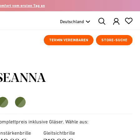
komfort vom ersten Tag an
Search
Products
TERMIN VEREINBAREN
STORE-SUCHE
SEANNA
omplettpreis inklusive Gläser. Wähle aus:
instärkenbrille
Gleitsichtbrille