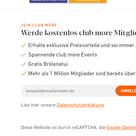
JOIN CLUB MORE
Werde kostenlos club more Mitgli
Erhalte exklusive Preisvorteile und sei immer 
Check
Spannende club more Events
icon
Check
Gratis Brillenetui
icon
Check
Mehr als 1 Million Mitglieder sind bereits übe
icon
Check
Email
icon
ANMEL
address
Lies hier unsere
Datenschutzerklärung
Diese Website ist durch reCAPTCHA, die
Google-Date