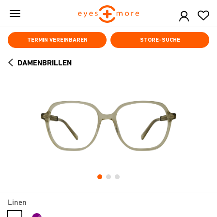
Skip
to
main
content
TERMIN VEREINBAREN
STORE-SUCHE
DAMENBRILLEN
ARROW
BACK
Linen