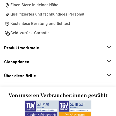
Einen Store in deiner Nähe
Qualifiziertes und fachkundiges Personal
Kostenlose Beratung und Sehtest
Geld-zurück-Garantie
Produktmerkmale
n
A
r
r
o
w
i
c
o
Glasoptionen
n
A
r
r
o
w
i
c
o
Über diese Brille
n
A
r
r
o
w
i
c
o
Von unseren Verbraucher:innen gewählt