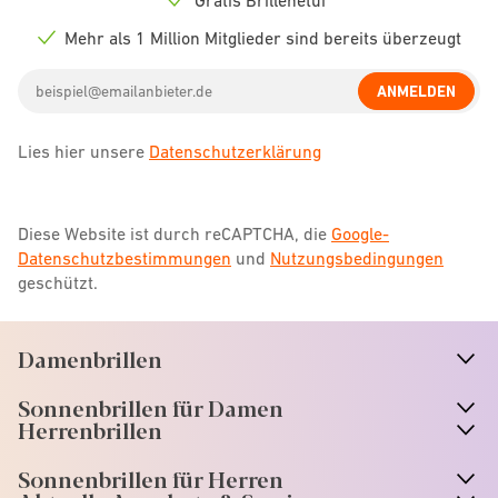
Check
icon
Mehr als 1 Million Mitglieder sind bereits überzeugt
Check
icon
Email
ANMELDEN
address
Lies hier unsere
Datenschutzerklärung
Diese Website ist durch reCAPTCHA, die
Google-
Datenschutzbestimmungen
und
Nutzungsbedingungen
geschützt.
Damenbrillen
n
A
r
r
o
w
i
c
o
Sonnenbrillen für Damen
n
A
r
r
o
w
i
c
o
Herrenbrillen
Sonnenbrillen für Herren