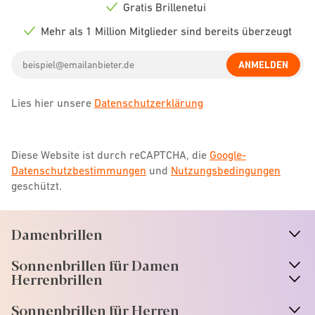
icon
Gratis Brillenetui
Check
icon
Mehr als 1 Million Mitglieder sind bereits überzeugt
Check
icon
Email
ANMELDEN
address
Lies hier unsere
Datenschutzerklärung
Diese Website ist durch reCAPTCHA, die
Google-
Datenschutzbestimmungen
und
Nutzungsbedingungen
geschützt.
Damenbrillen
n
A
r
r
o
w
i
c
o
Sonnenbrillen für Damen
n
A
r
r
o
w
i
c
o
Herrenbrillen
Sonnenbrillen für Herren