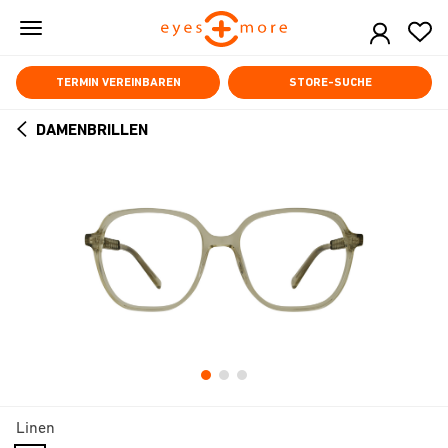
Skip
to
main
content
TERMIN VEREINBAREN
STORE-SUCHE
DAMENBRILLEN
ARROW
BACK
Linen