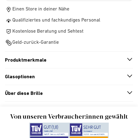
Einen Store in deiner Nähe
Qualifiziertes und fachkundiges Personal
Kostenlose Beratung und Sehtest
Geld-zurück-Garantie
Produktmerkmale
n
A
r
r
o
w
i
c
o
Glasoptionen
n
A
r
r
o
w
i
c
o
Über diese Brille
n
A
r
r
o
w
i
c
o
Von unseren Verbraucher:innen gewählt