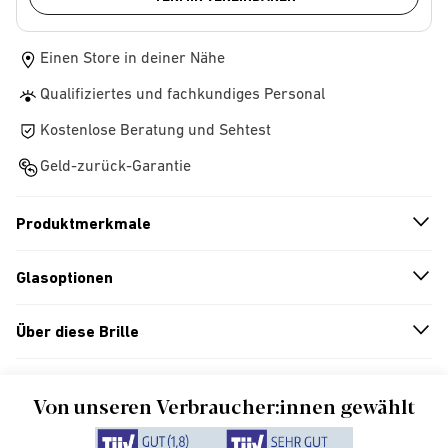
Einen Store in deiner Nähe
Qualifiziertes und fachkundiges Personal
Kostenlose Beratung und Sehtest
Geld-zurück-Garantie
Produktmerkmale
n
A
r
r
o
w
i
c
o
Glasoptionen
n
A
r
r
o
w
i
c
o
Über diese Brille
n
A
r
r
o
w
i
c
o
Von unseren Verbraucher:innen gewählt