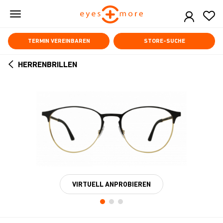
Skip
to
main
content
TERMIN VEREINBAREN
STORE-SUCHE
HERRENBRILLEN
ARROW
BACK
VIRTUELL ANPROBIEREN