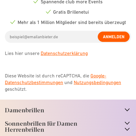
Spannende club more Events
Check
icon
Gratis Brillenetui
Check
icon
Mehr als 1 Million Mitglieder sind bereits überzeugt
Check
icon
Email
ANMELDEN
address
Lies hier unsere
Datenschutzerklärung
Diese Website ist durch reCAPTCHA, die
Google-
Datenschutzbestimmungen
und
Nutzungsbedingungen
geschützt.
Damenbrillen
n
A
r
r
o
w
i
c
o
Sonnenbrillen für Damen
n
A
r
r
o
w
i
c
o
Herrenbrillen