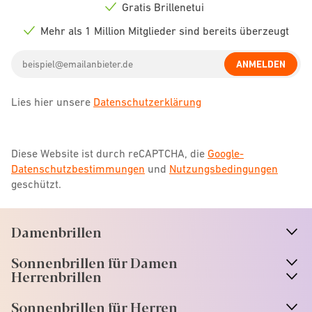
icon
Gratis Brillenetui
Check
icon
Mehr als 1 Million Mitglieder sind bereits überzeugt
Check
icon
Email
ANMELDEN
address
Lies hier unsere
Datenschutzerklärung
Diese Website ist durch reCAPTCHA, die
Google-
Datenschutzbestimmungen
und
Nutzungsbedingungen
geschützt.
Damenbrillen
n
A
r
r
o
w
i
c
o
Sonnenbrillen für Damen
n
A
r
r
o
w
i
c
o
Herrenbrillen
Sonnenbrillen für Herren