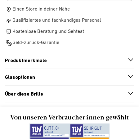
Einen Store in deiner Nähe
Qualifiziertes und fachkundiges Personal
Kostenlose Beratung und Sehtest
Geld-zurück-Garantie
Produktmerkmale
n
A
r
r
o
w
i
c
o
Glasoptionen
n
A
r
r
o
w
i
c
o
Über diese Brille
n
A
r
r
o
w
i
c
o
Von unseren Verbraucher:innen gewählt