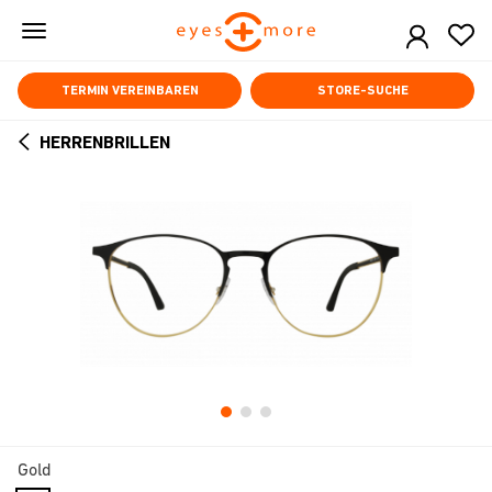
Skip
to
main
content
TERMIN VEREINBAREN
STORE-SUCHE
HERRENBRILLEN
ARROW
BACK
Gold