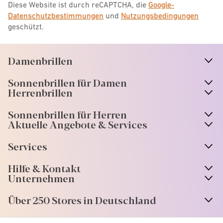
Diese Website ist durch reCAPTCHA, die
Google-
Datenschutzbestimmungen
und
Nutzungsbedingungen
geschützt.
Damenbrillen
n
A
r
r
o
w
i
c
o
Sonnenbrillen für Damen
n
A
r
r
o
w
i
c
o
Herrenbrillen
Sonnenbrillen für Herren
Aktuelle Angebote & Services
Services
Hilfe & Kontakt
Unternehmen
Über 250 Stores in Deutschland