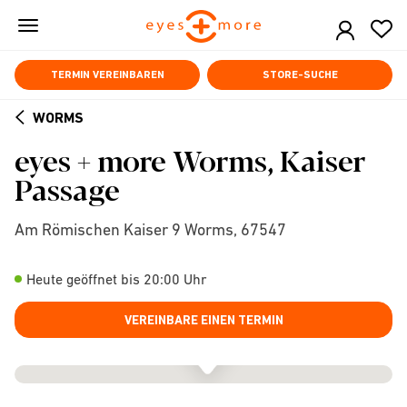
Skip
to
main
content
TERMIN VEREINBAREN
STORE-SUCHE
WORMS
ARROW
eyes + more Worms, Kaiser
BACK
Passage
Am Römischen Kaiser 9 Worms, 67547
Heute geöffnet bis 20:00 Uhr
VEREINBARE EINEN TERMIN