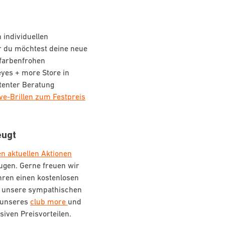
 individuellen
r du möchtest deine neue
 farbenfrohen
yes + more Store in
tenter Beratung
ive-Brillen zum Festpreis
eugt
n aktuellen Aktionen
ugen. Gerne freuen wir
hren einen kostenlosen
ch unsere sympathischen
l unseres
club more
und
siven Preisvorteilen.