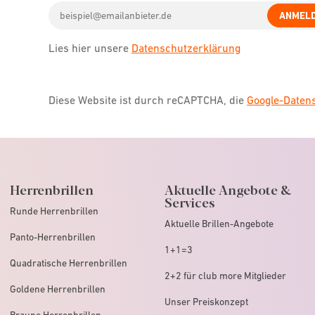
Email
icon
ANMEL
address
Lies hier unsere
Datenschutzerklärung
Diese Website ist durch reCAPTCHA, die
Google-Date
Herrenbrillen
Aktuelle Angebote &
Services
Runde Herrenbrillen
Aktuelle Brillen-Angebote
Panto-Herrenbrillen
1+1=3
Quadratische Herrenbrillen
2+2 für club more Mitglieder
Goldene Herrenbrillen
Unser Preiskonzept