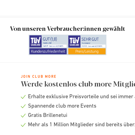
Von unseren Verbraucher:innen gewählt
JOIN CLUB MORE
Werde kostenlos club more Mitgli
Erhalte exklusive Preisvorteile und sei immer 
Check
Spannende club more Events
icon
Check
Gratis Brillenetui
icon
Check
Mehr als 1 Million Mitglieder sind bereits übe
icon
Check