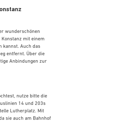
Konstanz
 der wunderschönen
IA Konstanz mit einem
n kannst. Auch das
g entfernt. Über die
stige Anbindungen zur
htest, nutze bitte die
Buslinien 14 und 203s
telle Lutherplatz. Mit
 da sie auch am Bahnhof