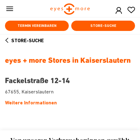
Skip
to
main
content
TERMIN VEREINBAREN
STORE-SUCHE
STORE-SUCHE
ARROW
BACK
eyes + more Stores in Kaiserslautern
Fackelstraße 12-14
67655, Kaiserslautern
Weitere Informationen
Von unseren Verbraucher:innen gewählt