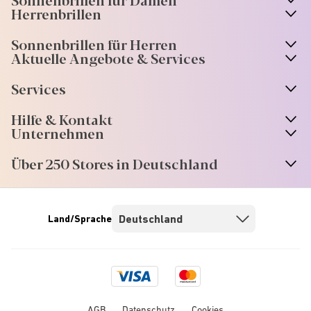
n
A
r
r
o
w
i
c
o
Herrenbrillen
Sonnenbrillen für Herren
Aktuelle Angebote & Services
Services
Hilfe & Kontakt
Unternehmen
Über 250 Stores in Deutschland
Land/Sprache
Visa
Mastercard
logo
logo
AGB
Datenschutz
Cookies