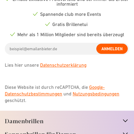
Check
informiert
icon
Spannende club more Events
Check
icon
Gratis Brillenetui
Check
icon
Mehr als 1 Million Mitglieder sind bereits überzeugt
Check
icon
Email
ANMELDEN
address
Lies hier unsere
Datenschutzerklärung
Diese Website ist durch reCAPTCHA, die
Google-
Datenschutzbestimmungen
und
Nutzungsbedingungen
geschützt.
Damenbrillen
n
A
r
r
o
w
i
c
o
Sonnenbrillen für Damen