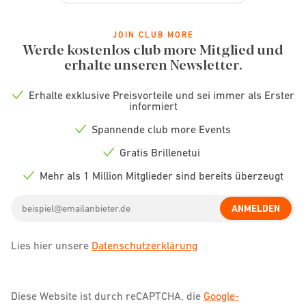
JOIN CLUB MORE
Werde kostenlos club more Mitglied und
erhalte unseren Newsletter.
Erhalte exklusive Preisvorteile und sei immer als Erster
Check
informiert
icon
Spannende club more Events
Check
icon
Gratis Brillenetui
Check
icon
Mehr als 1 Million Mitglieder sind bereits überzeugt
Check
icon
Email
ANMELDEN
address
Lies hier unsere
Datenschutzerklärung
Diese Website ist durch reCAPTCHA, die
Google-