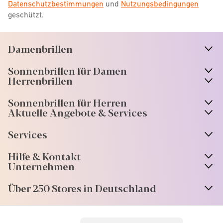
Datenschutzbestimmungen
und
Nutzungsbedingungen
geschützt.
Damenbrillen
n
A
r
r
o
w
i
c
o
Sonnenbrillen für Damen
n
A
r
r
o
w
i
c
o
Herrenbrillen
Sonnenbrillen für Herren
Aktuelle Angebote & Services
Services
Hilfe & Kontakt
Unternehmen
Über 250 Stores in Deutschland