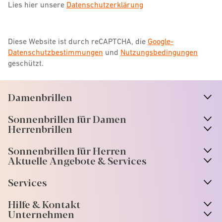
Lies hier unsere
Datenschutzerklärung
Diese Website ist durch reCAPTCHA, die
Google-
Datenschutzbestimmungen
und
Nutzungsbedingungen
geschützt.
Damenbrillen
n
A
r
r
o
w
i
c
o
Sonnenbrillen für Damen
n
A
r
r
o
w
i
c
o
Herrenbrillen
Sonnenbrillen für Herren
Aktuelle Angebote & Services
Services
Hilfe & Kontakt
Unternehmen