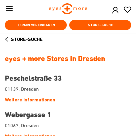
Skip
to
main
content
TERMIN VEREINBAREN
STORE-SUCHE
STORE-SUCHE
ARROW
BACK
eyes + more Stores in Dresden
Peschelstraße 33
01139, Dresden
Weitere Informationen
Webergasse 1
01067, Dresden