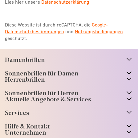
Lies hier unsere
Datenschutzerklärung
Diese Website ist durch reCAPTCHA, die
Google-
Datenschutzbestimmungen
und
Nutzungsbedingungen
geschützt.
Damenbrillen
n
A
r
r
o
w
i
c
o
Sonnenbrillen für Damen
n
A
r
r
o
w
i
c
o
Herrenbrillen
Sonnenbrillen für Herren
Aktuelle Angebote & Services
Services
Hilfe & Kontakt
Unternehmen