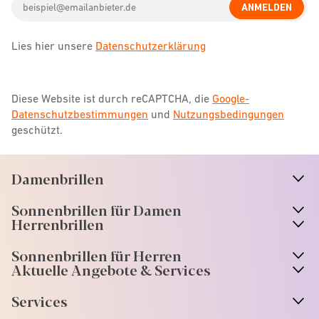
ANMELDEN
address
Lies hier unsere
Datenschutzerklärung
Diese Website ist durch reCAPTCHA, die
Google-
Datenschutzbestimmungen
und
Nutzungsbedingungen
geschützt.
Damenbrillen
n
A
r
r
o
w
i
c
o
Sonnenbrillen für Damen
n
A
r
r
o
w
i
c
o
Herrenbrillen
Sonnenbrillen für Herren
Aktuelle Angebote & Services
Services