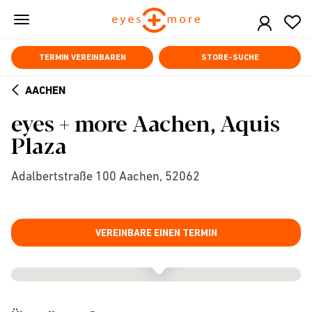
Skip
to
main
content
TERMIN VEREINBAREN
STORE-SUCHE
AACHEN
ARROW
eyes + more Aachen, Aquis
BACK
Plaza
Adalbertstraße 100 Aachen, 52062
VEREINBARE EINEN TERMIN