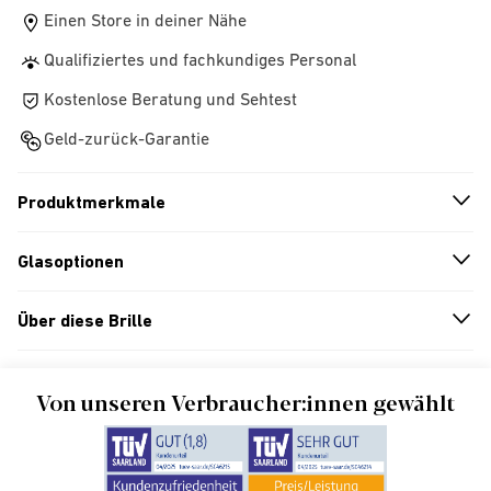
Einen Store in deiner Nähe
Qualifiziertes und fachkundiges Personal
Kostenlose Beratung und Sehtest
Geld-zurück-Garantie
Produktmerkmale
n
A
r
r
o
w
i
c
o
Glasoptionen
n
A
r
r
o
w
i
c
o
Über diese Brille
n
A
r
r
o
w
i
c
o
Von unseren Verbraucher:innen gewählt