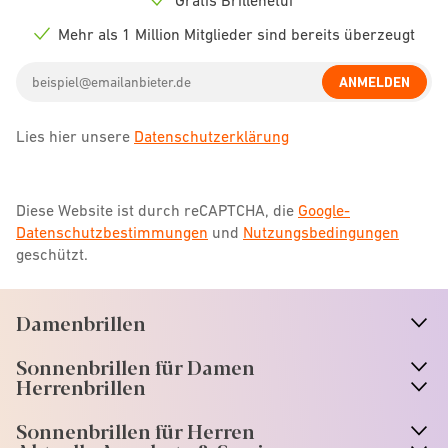
Check
icon
Mehr als 1 Million Mitglieder sind bereits überzeugt
Check
icon
Email
ANMELDEN
address
Lies hier unsere
Datenschutzerklärung
Diese Website ist durch reCAPTCHA, die
Google-
Datenschutzbestimmungen
und
Nutzungsbedingungen
geschützt.
Damenbrillen
n
A
r
r
o
w
i
c
o
Sonnenbrillen für Damen
n
A
r
r
o
w
i
c
o
Herrenbrillen
Sonnenbrillen für Herren