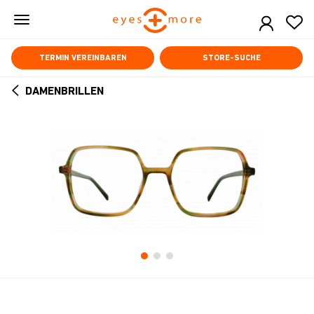
Skip
to
main
content
TERMIN VEREINBAREN
STORE-SUCHE
DAMENBRILLEN
ARROW
BACK