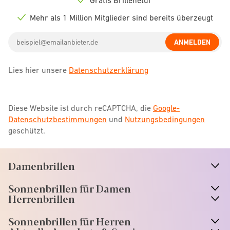
Check
icon
Mehr als 1 Million Mitglieder sind bereits überzeugt
Check
icon
Email
ANMELDEN
address
Lies hier unsere
Datenschutzerklärung
Diese Website ist durch reCAPTCHA, die
Google-
Datenschutzbestimmungen
und
Nutzungsbedingungen
geschützt.
Damenbrillen
n
A
r
r
o
w
i
c
o
Sonnenbrillen für Damen
n
A
r
r
o
w
i
c
o
Herrenbrillen
Sonnenbrillen für Herren