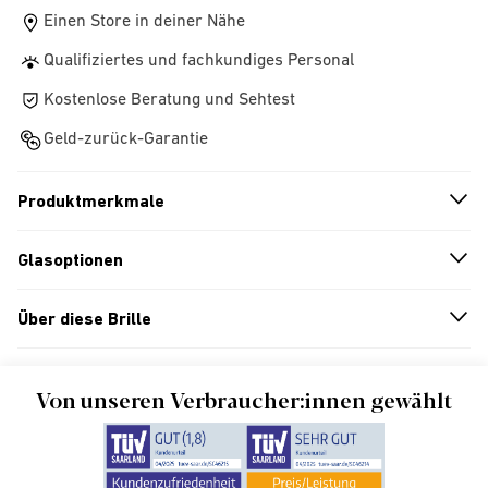
Einen Store in deiner Nähe
Qualifiziertes und fachkundiges Personal
Kostenlose Beratung und Sehtest
Geld-zurück-Garantie
Produktmerkmale
n
A
r
r
o
w
i
c
o
Glasoptionen
n
A
r
r
o
w
i
c
o
Über diese Brille
n
A
r
r
o
w
i
c
o
Von unseren Verbraucher:innen gewählt