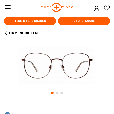
Skip
to
main
content
TERMIN VEREINBAREN
STORE-SUCHE
DAMENBRILLEN
ARROW
BACK