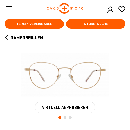
Skip
to
main
content
TERMIN VEREINBAREN
STORE-SUCHE
DAMENBRILLEN
ARROW
BACK
VIRTUELL ANPROBIEREN