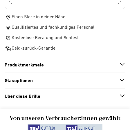
Einen Store in deiner Nähe
Qualifiziertes und fachkundiges Personal
Kostenlose Beratung und Sehtest
Geld-zurück-Garantie
Produktmerkmale
n
A
r
r
o
w
i
c
o
Glasoptionen
n
A
r
r
o
w
i
c
o
Über diese Brille
n
A
r
r
o
w
i
c
o
Von unseren Verbraucher:innen gewählt