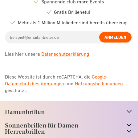
Spannende club more Events
Check
icon
Gratis Brillenetui
Check
icon
Mehr als 1 Million Mitglieder sind bereits überzeugt
Check
icon
Email
ANMELDEN
address
Lies hier unsere
Datenschutzerklärung
Diese Website ist durch reCAPTCHA, die
Google-
Datenschutzbestimmungen
und
Nutzungsbedingungen
geschützt.
Damenbrillen
n
A
r
r
o
w
i
c
o
Sonnenbrillen für Damen
n
A
r
r
o
w
i
c
o
Herrenbrillen