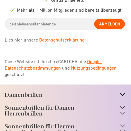
Check
icon
Mehr als 1 Million Mitglieder sind bereits überzeugt
Check
icon
Email
ANMELDEN
address
Lies hier unsere
Datenschutzerklärung
Diese Website ist durch reCAPTCHA, die
Google-
Datenschutzbestimmungen
und
Nutzungsbedingungen
geschützt.
Damenbrillen
n
A
r
r
o
w
i
c
o
Sonnenbrillen für Damen
n
A
r
r
o
w
i
c
o
Herrenbrillen
Sonnenbrillen für Herren