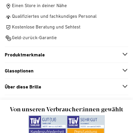
Einen Store in deiner Nähe
Qualifiziertes und fachkundiges Personal
Kostenlose Beratung und Sehtest
Geld-zurück-Garantie
Produktmerkmale
n
A
r
r
o
w
i
c
o
Glasoptionen
n
A
r
r
o
w
i
c
o
Über diese Brille
n
A
r
r
o
w
i
c
o
Von unseren Verbraucher:innen gewählt