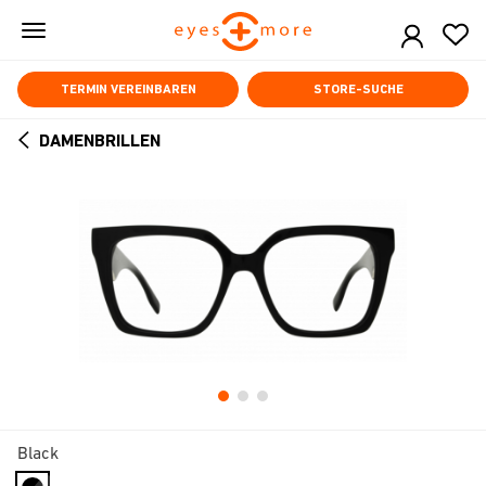
Skip
to
main
content
TERMIN VEREINBAREN
STORE-SUCHE
DAMENBRILLEN
ARROW
BACK
Black