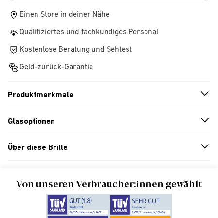
Einen Store in deiner Nähe
Qualifiziertes und fachkundiges Personal
Kostenlose Beratung und Sehtest
Geld-zurück-Garantie
Produktmerkmale
n
A
r
r
o
w
i
c
o
Glasoptionen
n
A
r
r
o
w
i
c
o
Über diese Brille
n
A
r
r
o
w
i
c
o
Von unseren Verbraucher:innen gewählt