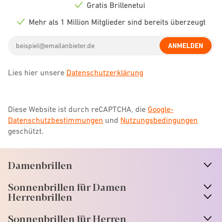
icon
Gratis Brillenetui
Check
icon
Mehr als 1 Million Mitglieder sind bereits überzeugt
Check
icon
Email
ANMELDEN
address
Lies hier unsere
Datenschutzerklärung
Diese Website ist durch reCAPTCHA, die
Google-
Datenschutzbestimmungen
und
Nutzungsbedingungen
geschützt.
Damenbrillen
n
A
r
r
o
w
i
c
o
Sonnenbrillen für Damen
n
A
r
r
o
w
i
c
o
Herrenbrillen
Sonnenbrillen für Herren