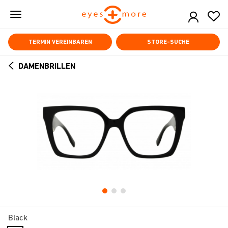
Skip
to
main
content
TERMIN VEREINBAREN
STORE-SUCHE
DAMENBRILLEN
ARROW
BACK
Black