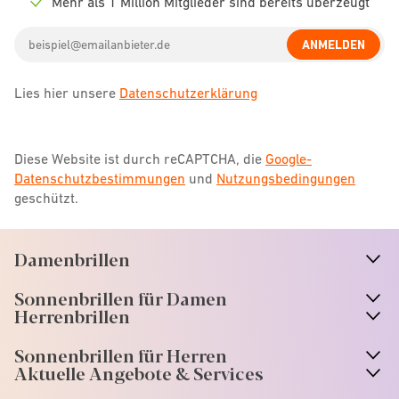
Mehr als 1 Million Mitglieder sind bereits überzeugt
Check
icon
Email
ANMELDEN
address
Lies hier unsere
Datenschutzerklärung
Diese Website ist durch reCAPTCHA, die
Google-
Datenschutzbestimmungen
und
Nutzungsbedingungen
geschützt.
Damenbrillen
n
A
r
r
o
w
i
c
o
Sonnenbrillen für Damen
n
A
r
r
o
w
i
c
o
Herrenbrillen
Sonnenbrillen für Herren
Aktuelle Angebote & Services