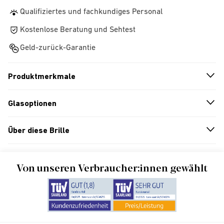
Qualifiziertes und fachkundiges Personal
Kostenlose Beratung und Sehtest
Geld-zurück-Garantie
Produktmerkmale
n
A
r
r
o
w
i
c
o
Glasoptionen
n
A
r
r
o
w
i
c
o
Über diese Brille
n
A
r
r
o
w
i
c
o
Von unseren Verbraucher:innen gewählt