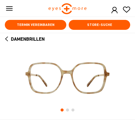
Skip
to
main
content
TERMIN VEREINBAREN
STORE-SUCHE
DAMENBRILLEN
ARROW
BACK