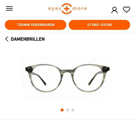
Skip
to
main
content
TERMIN VEREINBAREN
STORE-SUCHE
DAMENBRILLEN
ARROW
BACK