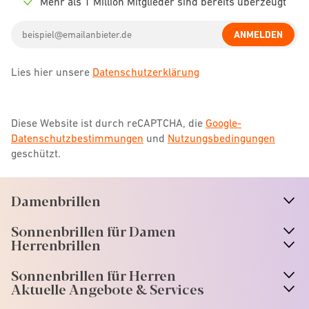
Mehr als 1 Million Mitglieder sind bereits überzeugt
Check
icon
Email
ANMELDEN
address
Lies hier unsere
Datenschutzerklärung
Diese Website ist durch reCAPTCHA, die
Google-
Datenschutzbestimmungen
und
Nutzungsbedingungen
geschützt.
Damenbrillen
n
A
r
r
o
w
i
c
o
Sonnenbrillen für Damen
n
A
r
r
o
w
i
c
o
Herrenbrillen
Sonnenbrillen für Herren
Aktuelle Angebote & Services