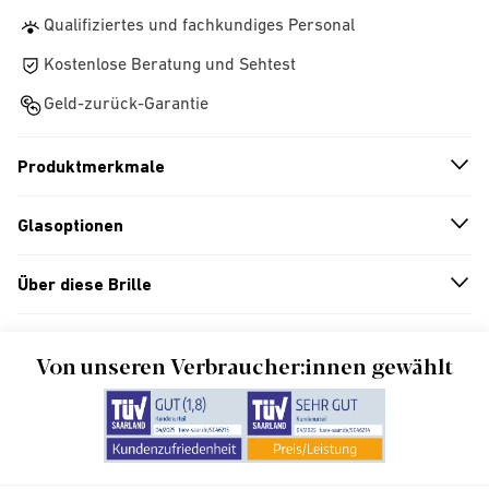
Qualifiziertes und fachkundiges Personal
Kostenlose Beratung und Sehtest
Geld-zurück-Garantie
Produktmerkmale
n
A
r
r
o
w
i
c
o
Glasoptionen
n
A
r
r
o
w
i
c
o
Über diese Brille
n
A
r
r
o
w
i
c
o
Von unseren Verbraucher:innen gewählt